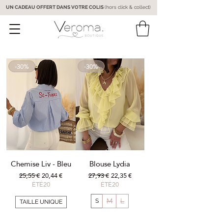
UN CADEAU OFFERT DANS VOTRE COLIS
(hors click & collect)
-30%
-30%
Chemise Liv - Bleu
Blouse Lydia
Prix original
Prix promotionnel
Prix original
Prix promotionnel
25,55 €
20,44 €
27,93 €
22,35 €
ÉTÉ20
ÉTÉ20
M
L
S
TAILLE UNIQUE