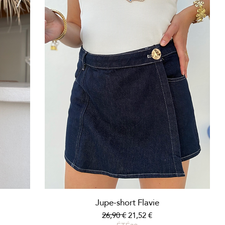
Aperçu rapide
Jupe-short Flavie
nel
Prix original
Prix promotionnel
26,90 €
21,52 €