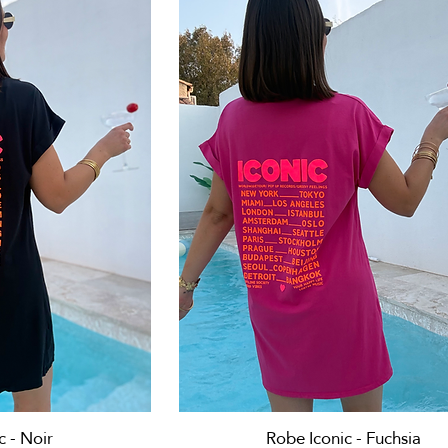
apide
Aperçu rapide
c - Noir
Robe Iconic - Fuchsia