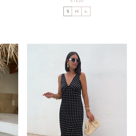
ÉTÉ20
M
L
S