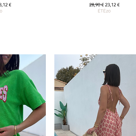
nal
rix promotionnel
Prix original
Prix promotion
3,12 €
28,90 €
23,12 €
0
ÉTÉ20