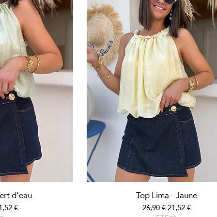
apide
Aperçu rapide
ert d'eau
Top Lima - Jaune
nal
rix promotionnel
Prix original
Prix promotion
1,52 €
26,90 €
21,52 €