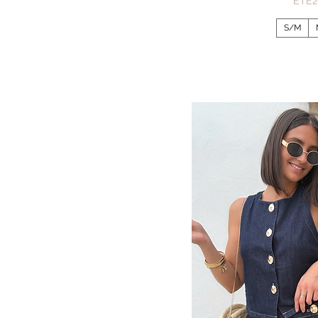
ÉTÉ2
S/M