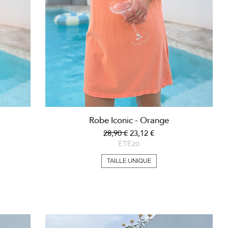
Aperçu rapide
Robe Iconic - Orange
nel
Prix original
Prix promotionnel
28,90 €
23,12 €
ÉTÉ20
TAILLE UNIQUE