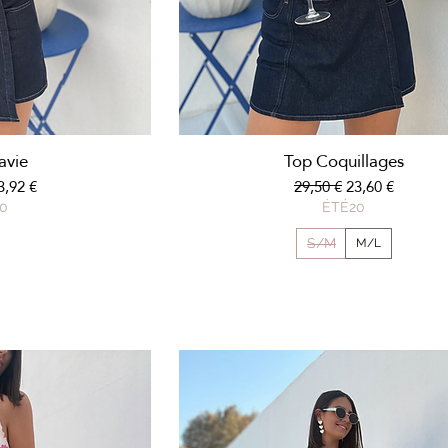
apide
Aperçu rapide
lavie
Top Coquillages
nal
rix promotionnel
Prix original
Prix promotion
3,92 €
29,50 €
23,60 €
0
ÉTÉ20
S/M
M/L