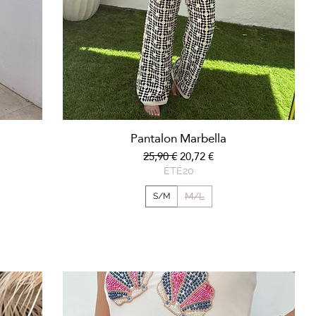
Aperçu rapide
Pantalon Marbella
nel
Prix original
Prix promotionnel
25,90 €
20,72 €
ÉTÉ20
M/L
S/M