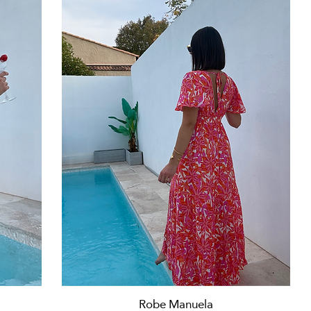
Aperçu rapide
Robe Manuela