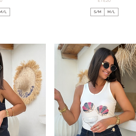
0
ÉTÉ20
M/L
S/M
M/L