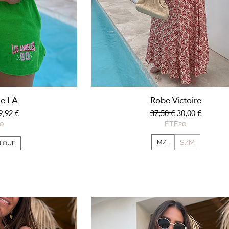
apide
Aperçu rapide
e LA
Robe Victoire
nal
rix promotionnel
Prix original
Prix promotion
9,92 €
37,50 €
30,00 €
0
ÉTÉ20
S/M
M/L
NIQUE