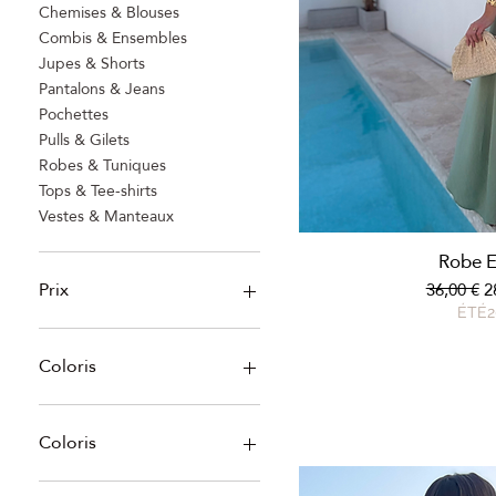
Chemises & Blouses
Combis & Ensembles
Jupes & Shorts
Pantalons & Jeans
Pochettes
Pulls & Gilets
Robes & Tuniques
Tops & Tee-shirts
Vestes & Manteaux
Aperçu r
Robe E
Prix
Prix origi
P
36,00 €
2
ÉTÉ2
0 €
52 €
Coloris
Coloris
Beige