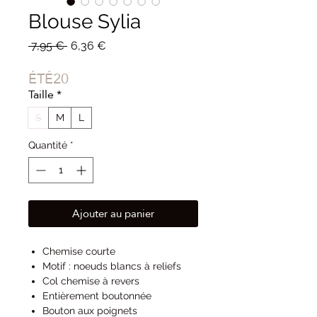
Blouse Sylia
Prix
Prix
 7,95 € 
6,36 €
original
promotionnel
ÉTÉ20
Taille
*
S
M
L
Quantité
*
Ajouter au panier
Chemise courte
Motif : noeuds blancs à reliefs
Col chemise à revers
Entièrement boutonnée
Bouton aux poignets