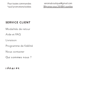
veromaboutique@gmail.com
Pour toutes commandes
Réponse sous 24/48H ouvrées
*sauf promotions/soldes
SERVICE CLIENT
Modalités de retour
Aide et FAQ
Livraison
Programme de fidélité
Nous contacter
Qui sommes nous
?
LÉGALES
Mentions légales
Politique de confidentialité
CGV
BOUTIQUE PHYSIQUE
47 avenue
germain tequi
81160 SAIN
T-JUÉRY