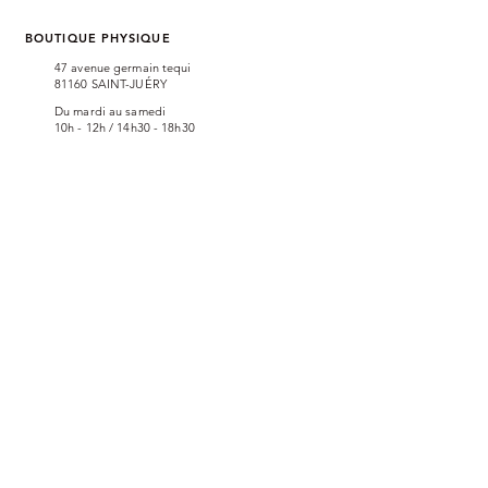
BOUTIQUE PHYSIQUE
47 avenue
germain tequi
81160 SAIN
T-JUÉRY
Du mardi au samedi
10h - 12h / 14h30 - 18h30
AVIS CLIENTS
SUIVEZ-NOUS
NEWSLETTER
Bénéficiez de 10% de réduction et
recevez des offres exclusives en vous
inscrivant à notre newsletter
(pensez à vérifier dans vos spams)