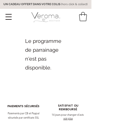
UN CADEAU OFFERT DANS VOTRE COLIS
(hors click & collect)
Le programme
de parrainage
n'est pas
disponible.
SATISFAIT OU
PAIEMENTS SÉCURISÉS
REMBOURSÉ
Paiements par CB et Paypal
14 jours pour changer d'avis
sécurisés par certificats SSL
voir plus