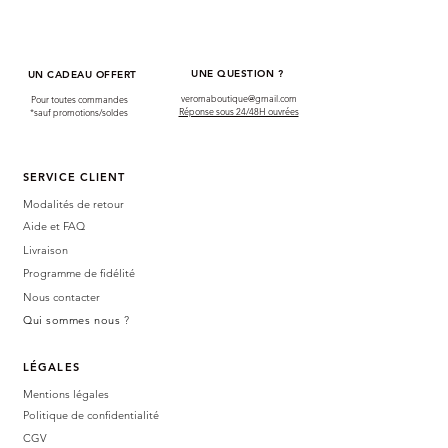
UNE QUESTION ?
UN CADEAU OFFERT
veromaboutique@gmail.com
Pour toutes commandes
Réponse sous 24/48H ouvrées
*sauf promotions/soldes
SERVICE CLIENT
Modalités de retour
Aide et FAQ
Livraison
Programme de fidélité
Nous contacter
Qui sommes nous
?
LÉGALES
Mentions légales
Politique de confidentialité
CGV