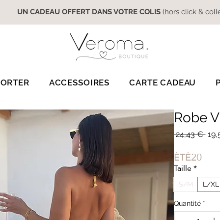
UN CADEAU OFFERT DANS VOTRE COLIS
(hors click & coll
PORTER
ACCESSOIRES
CARTE CADEAU
Robe Vi
Prix
 24,43 € 
19,
orig
ÉTÉ20
Taille
*
S/M
L/XL
Quantité
*