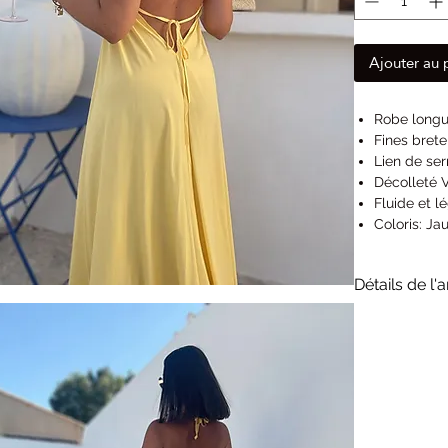
Ajouter au 
Robe longu
Fines brete
Lien de ser
Décolleté 
Fluide et l
Coloris: Ja
S/M : 34/
M/L : 38/4
Détails de l'a
Margaux me
Longueur T
Composition :
Lavage à 40°
RF2302