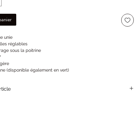
panier
e unie
lles réglables
rage sous la poitrine
V
égère
une (disponible également en vert)
36
0
rticle
sure 1m69 et porte la taille S/M
aille S/M : 143cm - Taille L/XL: 144cm
 100% coton