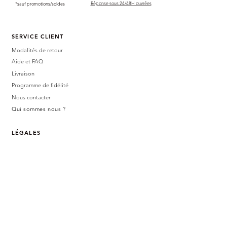
Réponse sous 24/48H ouvrées
*sauf promotions/soldes
SERVICE CLIENT
Modalités de retour
Aide et FAQ
Livraison
Programme de fidélité
Nous contacter
Qui sommes nous
?
LÉGALES
Mentions légales
Politique de confidentialité
CGV
BOUTIQUE PHYSIQUE
47 avenue
germain tequi
81160 SAIN
T-JUÉRY
Du mardi au samedi