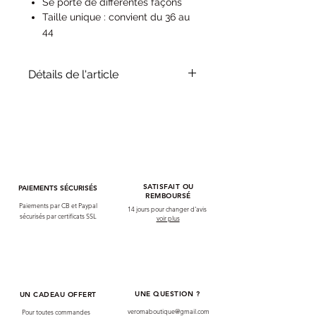
Se porte de différentes façons
Taille unique : convient du 36 au
44
Margaux mesure 1m69 et porte
habituellement la taille S/36
Détails de l'article
Longueur totale (de l'élastique
du pantalon au bas) : 117 cm
Composition : 100 % viscose
Longueur partielle (de l'entre-
Lavage à 30°
jambes au bas) : 80cm
SATISFAIT OU
PAIEMENTS SÉCURISÉS
REMBOURSÉ
Paiements par CB et Paypal
14 jours pour changer d'avis
sécurisés par certificats SSL
voir plus
UNE QUESTION ?
UN CADEAU OFFERT
veromaboutique@gmail.com
Pour toutes commandes