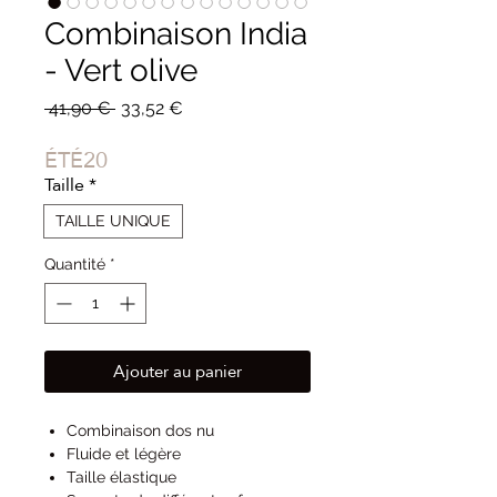
Combinaison India
- Vert olive
Prix
Prix
 41,90 € 
33,52 €
original
promotionnel
ÉTÉ20
Taille
*
TAILLE UNIQUE
Quantité
*
Ajouter au panier
Combinaison dos nu
Fluide et légère
Taille élastique