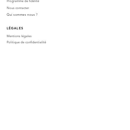
Programme de fidélité
Nous contacter
Qui sommes nous
?
LÉGALES
Mentions légales
Politique de confidentialité
CGV
BOUTIQUE PHYSIQUE
47 avenue
germain tequi
81160 SAIN
T-JUÉRY
Du mardi au samedi
10h - 12h / 14h30 - 18h30
AVIS CLIENTS
SUIVEZ-NOUS