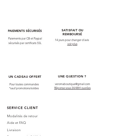
SATISFAIT OU
PAIEMENTS SÉCURISÉS
REMBOURSÉ
Paiements par CB et Paypal
14 jours pour changer d'avis
sécurisés par certificats SSL
voir plus
UNE QUESTION ?
UN CADEAU OFFERT
veromaboutique@gmail.com
Pour toutes commandes
Réponse sous 24/48H ouvrées
*sauf promotions/soldes
SERVICE CLIENT
Modalités de retour
Aide et FAQ
Livraison