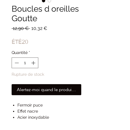
Boucles d oreilles
Goutte
Prix
Prix
 12,90 € 
10,32 €
original
promotionnel
ÉTÉ20
Quantité
*
Rupture de stock
Alertez-moi quand le produit est disponible
Fermoir puce
Effet nacre
Acier inoxydable