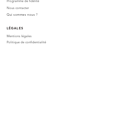
Programme de fidélité
Nous contacter
Qui sommes nous
?
LÉGALES
Mentions légales
Politique de confidentialité
CGV
BOUTIQUE PHYSIQUE
47 avenue
germain tequi
81160 SAIN
T-JUÉRY
Du mardi au samedi
10h - 12h / 14h30 - 18h30
AVIS CLIENTS
SUIVEZ-NOUS