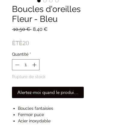
Boucles d'oreilles
Fleur - Bleu
Prix
Prix
 10,50 € 
8,40 €
original
promotionnel
ÉTÉ20
Quantité
*
Rupture de stock
Alertez-moi quand le produit est disponible
Boucles fantaisies
Fermoir puce
Acier inoxydable