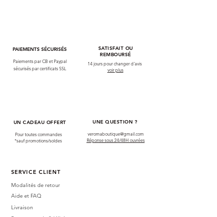
SATISFAIT OU
PAIEMENTS SÉCURISÉS
REMBOURSÉ
Paiements par CB et Paypal
14 jours pour changer d'avis
sécurisés par certificats SSL
voir plus
UNE QUESTION ?
UN CADEAU OFFERT
veromaboutique@gmail.com
Pour toutes commandes
Réponse sous 24/48H ouvrées
*sauf promotions/soldes
SERVICE CLIENT
Modalités de retour
Aide et FAQ
Livraison