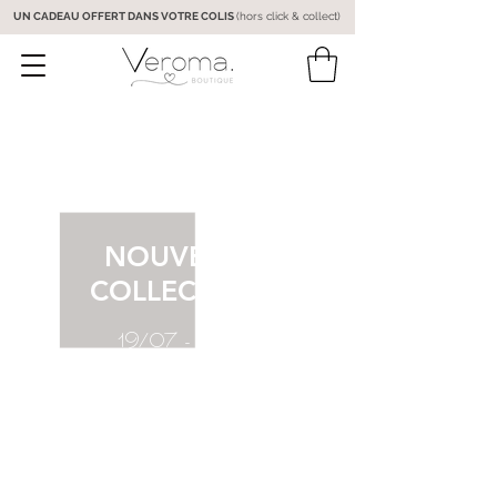
UN CADEAU OFFERT DANS VOTRE COLIS
(hors click & collect)
NOUVELLE
COLLECTION
19/07 - 18h
DÉCOUVRIR