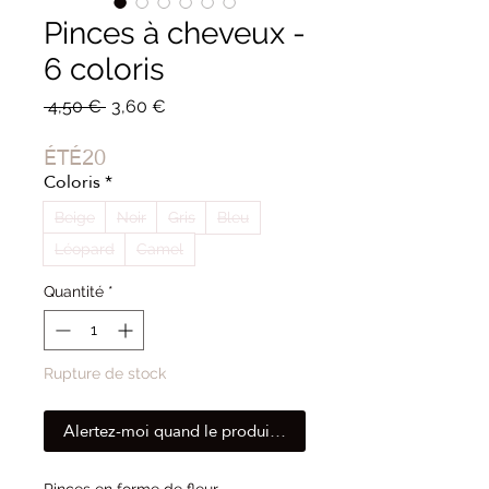
Pinces à cheveux -
6 coloris
Prix
Prix
 4,50 € 
3,60 €
original
promotionnel
ÉTÉ20
Coloris
*
Beige
Noir
Gris
Bleu
Léopard
Camel
Quantité
*
Rupture de stock
Alertez-moi quand le produit est disponible