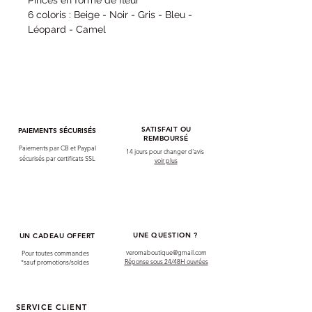
Pinces en forme de fleur
6 coloris : Beige - Noir - Gris - Bleu -
Léopard - Camel
SATISFAIT OU
PAIEMENTS SÉCURISÉS
REMBOURSÉ
Paiements par CB et Paypal
14 jours pour changer d'avis
sécurisés par certificats SSL
voir plus
UNE QUESTION ?
UN CADEAU OFFERT
veromaboutique@gmail.com
Pour toutes commandes
Réponse sous 24/48H ouvrées
*sauf promotions/soldes
SERVICE CLIENT