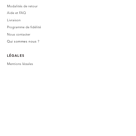
Modalités de retour
Aide et FAQ
Livraison
Programme de fidélité
Nous contacter
Qui sommes nous
?
LÉGALES
Mentions légales
Politique de confidentialité
CGV
BOUTIQUE PHYSIQUE
47 avenue
germain tequi
81160 SAIN
T-JUÉRY
Du mardi au samedi
10h - 12h / 14h30 - 18h30
AVIS CLIENTS